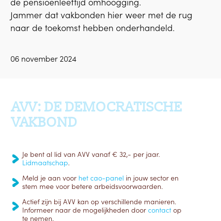
de pensioenleeftijd omhoogging.
Jammer dat vakbonden hier weer met de rug
naar de toekomst hebben onderhandeld.
06 november 2024
Ga terug naar boven
AVV: DE DEMOCRATISCHE
VAKBOND
Je bent al lid van AVV vanaf € 32,- per jaar.
Lidmaatschap
.
Meld je aan voor
het cao-panel
in jouw sector en
stem mee voor betere arbeidsvoorwaarden.
Actief zijn bij AVV kan op verschillende manieren.
Informeer naar de mogelijkheden door
contact
op
te nemen.