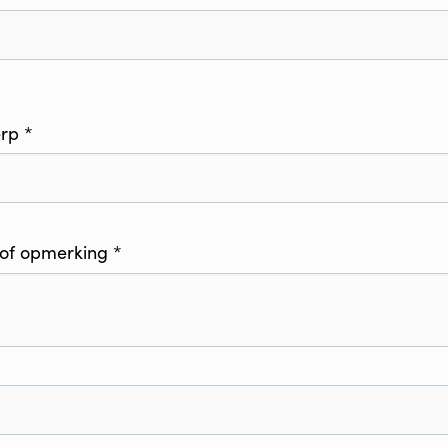
rp *
 of opmerking *