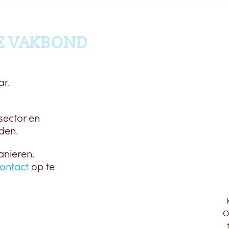
E VAKBOND
ar.
sector en
den.
anieren.
ontact
op te
O