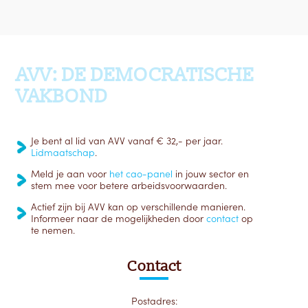
Ga terug naar boven
AVV: DE DEMOCRATISCHE
VAKBOND
Je bent al lid van AVV vanaf € 32,- per jaar.
Lidmaatschap
.
Meld je aan voor
het cao-panel
in jouw sector en
stem mee voor betere arbeidsvoorwaarden.
Actief zijn bij AVV kan op verschillende manieren.
Informeer naar de mogelijkheden door
contact
op
te nemen.
Contact
Postadres: