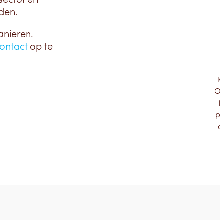
den.
anieren.
ontact
op te
O
p