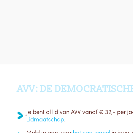
AVV: DE DEMOCRATISCH
Je bent al lid van AVV vanaf € 32,- per ja
Lidmaatschap
.
Meld je aan voor
het cao-panel
in jouw 